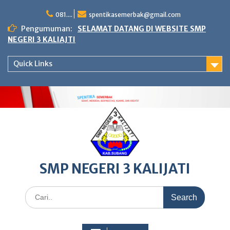
Skip
to
081....
spentikasemerbak@gmail.com
content
Pengumuman:
SELAMAT DATANG DI WEBSITE SMP
NEGERI 3 KALIAJTI
Quick Links
SMP NEGERI 3 KALIJATI
Search
for: