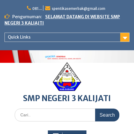
Skip
to
081....
spentikasemerbak@gmail.com
content
Pengumuman:
SELAMAT DATANG DI WEBSITE SMP
NEGERI 3 KALIAJTI
Quick Links
SMP NEGERI 3 KALIJATI
Search
for: