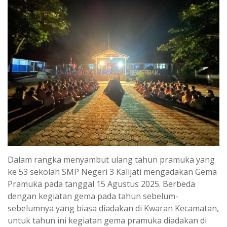
Dalam rangka menyambut ulang tahun pramuka yang
ke 53 sekolah SMP Negeri 3 Kalijati mengadakan Gema
Pramuka pada tanggal 15 Agustus 2025. Berbeda
dengan kegiatan gema pada tahun sebelum-
sebelumnya yang biasa diadakan di Kwaran Kecamatan,
untuk tahun ini kegiatan gema pramuka diadakan di