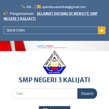
Skip
to
081....
spentikasemerbak@gmail.com
content
Pengumuman:
SELAMAT DATANG DI WEBSITE SMP
NEGERI 3 KALIAJTI
Quick Links
SMP NEGERI 3 KALIJATI
Search
for: