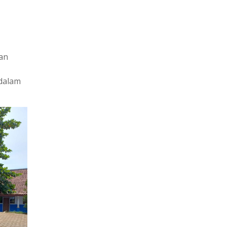
lan
 dalam