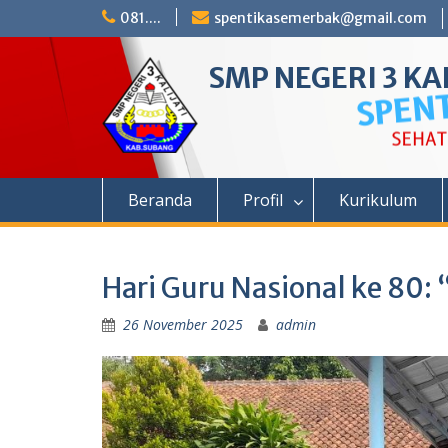
Skip
081....
spentikasemerbak@gmail.com
to
content
SMP NEGERI 3 KAL
Beranda
Profil
Kurikulum
Hari Guru Nasional ke 80:
26 November 2025
admin