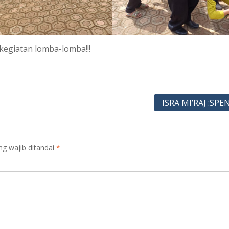
kegiatan lomba-lomba!!!
ISRA MI’RAJ :SPE
ng wajib ditandai
*