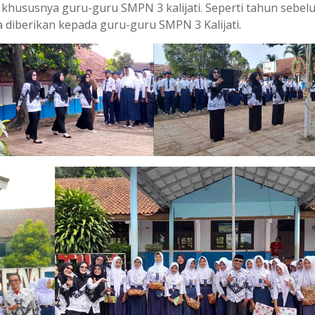
 khususnya guru-guru SMPN 3 kalijati. Seperti tahun sebe
 diberikan kepada guru-guru SMPN 3 Kalijati.