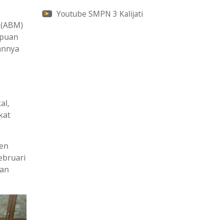
Youtube SMPN 3 Kalijati
 (ABM)
mpuan
annya
al,
kat
men
ebruari
dan