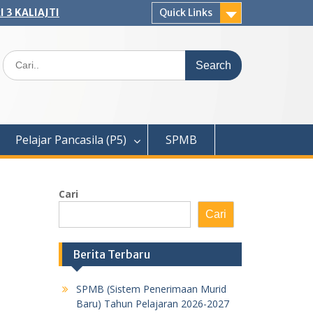
 3 KALIAJTI
Quick Links
Search
for:
Pelajar Pancasila (P5)
SPMB
Cari
Cari
Berita Terbaru
SPMB (Sistem Penerimaan Murid
Baru) Tahun Pelajaran 2026-2027