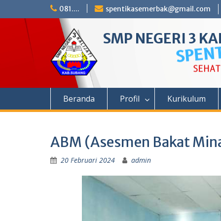
Skip
081....
spentikasemerbak@gmail.com
to
content
SMP NEGERI 3 KAL
Beranda
Profil
Kurikulum
ABM (Asesmen Bakat Min
20 Februari 2024
admin