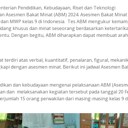
nterian Pendidikan, Kebudayaan, Riset dan Teknologi
an Asesmen Bakat Minat (ABM) 2024. Asesmen Bakat Minat
, dan MWP kelas 9 di Indonesia. Tes ABM mengukur kema
idang khusus dan minat seseorang berdasarkan ketertarik
rtentu. Dengan begitu, ABM diharapkan dapat membuat arah
erdiri atas verbal, kuantitatif, penalaran, figural, mekanik
gkapi dengan asesmen minat. Berikut ini jadwal Asesmen Ba
ndidikan dan kebudayaan mengenai pelaksanaan ABM (Ases
kan dan melaksanakan kegiatan tersebut pada tanggal 20 F
berjumlah 15 orang perwakilan dari masing-masing kelas 9 