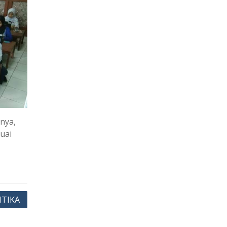
nya,
uai
NTIKA