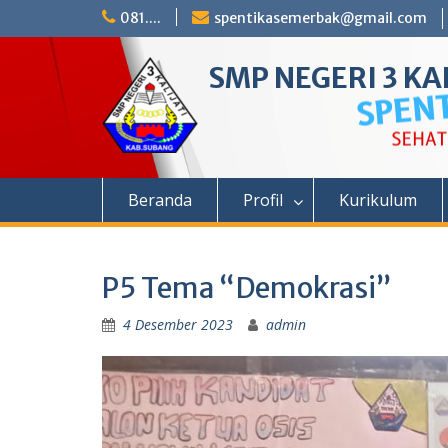
Skip
081....
spentikasemerbak@gmail.com
to
content
SMP NEGERI 3 KAL
Beranda
Profil
Kurikulum
P5 Tema “Demokrasi”
4 Desember 2023
admin