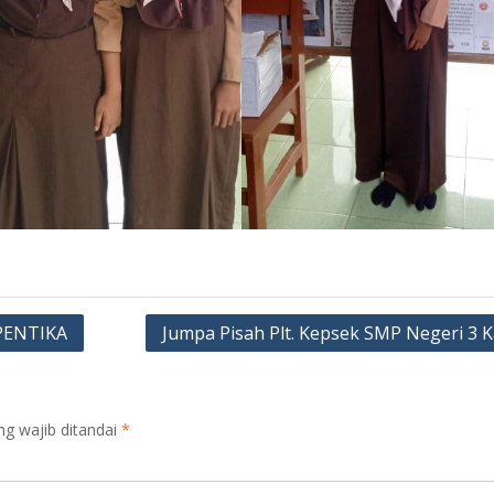
PENTIKA
Jumpa Pisah Plt. Kepsek SMP Negeri 3 Ka
ng wajib ditandai
*