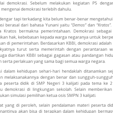
ilai demokrasi. Sebelum melakukan kegiatan P5 denga
t mengenai demokrasi terlebih dahulu.
dengar tapi terkadang kita belum benar-benar mengetahu
asi berasal dari bahasa Yunani yaitu
“Demos”
dan
“Kratos”
a Kratos bermakna pemerintahaan. Demokrasi sebagai
ikan hak, kebebasan kepada warga negaranya untuk berp
san di pemerintahan. Berdasarkan KBBI, demokrasi adalah
kyatnya turut serta memerintah dengan perantaraan wa
juga diartikan KBBI sebagai gagasan atau pandangan hid
serta perlakuan yang sama bagi semua warga negara.
i dalam kehidupan sehari-hari hendaklah ditanamkan sej
an melaksanakannya dengan benar dan sungguh-sunggu
a peserta didik di SMP Negeri 3 kalijati pada tema ke 2
itu demokrasi di lingkungan sekolah. Selain memberikan
kan simulasi pemilihan ketua osis SMPN 3 kalijati.
at yang di peroleh, selain pendalaman materi peserta did
 nantinya akan bisa di terapkan dalam kehidupan bermas