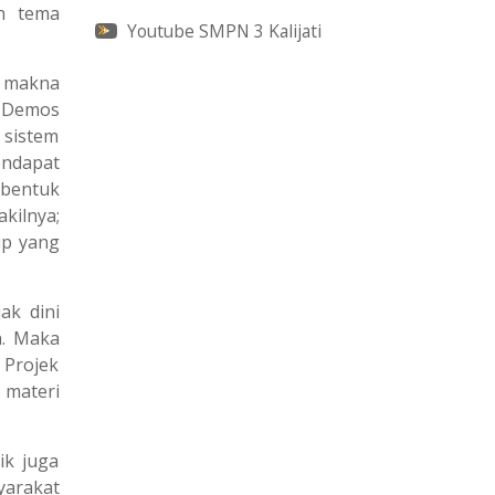
n tema
Youtube SMPN 3 Kalijati
i makna
. Demos
 sistem
endapat
 bentuk
kilnya;
up yang
ak dini
h. Maka
 Projek
 materi
ik juga
yarakat