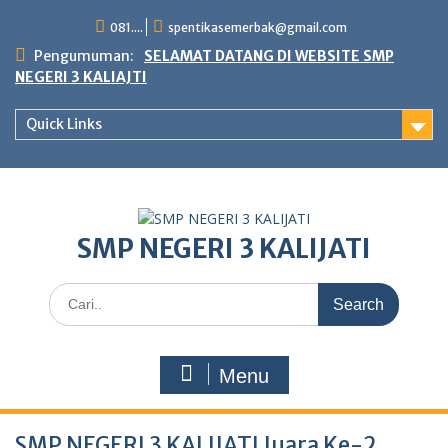
Skip
081....
spentikasemerbak@gmail.com
to
content
Pengumuman:
SELAMAT DATANG DI WEBSITE SMP
NEGERI 3 KALIAJTI
Quick Links
SMP NEGERI 3 KALIJATI
Search
for:
Menu
SMP NEGERI 3 KALIJATI Juara Ke-2