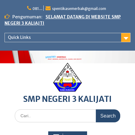
Skip
to
081....
spentikasemerbak@gmail.com
content
Pengumuman:
SELAMAT DATANG DI WEBSITE SMP
NEGERI 3 KALIAJTI
Quick Links
SMP NEGERI 3 KALIJATI
Search
for: